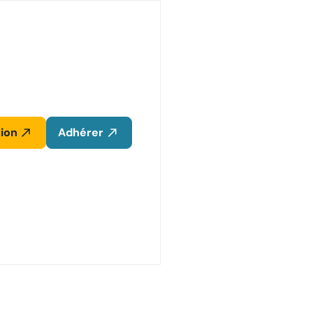
ion
Adhérer
les