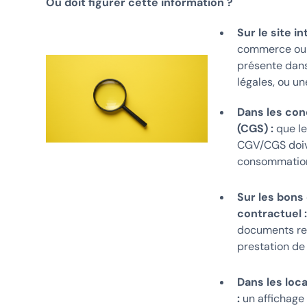
Où doit figurer cette information ?
Sur le site in
commerce ou d'
présente dans
légales, ou un
Dans les con
(CGS) :
que le
CGV/CGS doive
consommation
Sur les bons
contractuel :
documents rem
prestation de 
Dans les loc
:
un affichage 