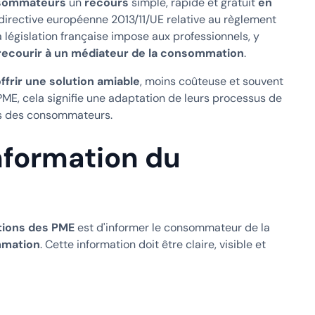
nsommateurs
un
recours
simple, rapide et gratuit
en
directive européenne 2013/11/UE relative au règlement
a législation française impose aux professionnels, y
 recourir à un médiateur de la consommation
.
ffrir une solution amiable
, moins coûteuse et souvent
 PME, cela signifie une adaptation de leurs processus de
its des consommateurs.
information du
tions des PME
est d'informer le consommateur de la
mmation
. Cette information doit être claire, visible et