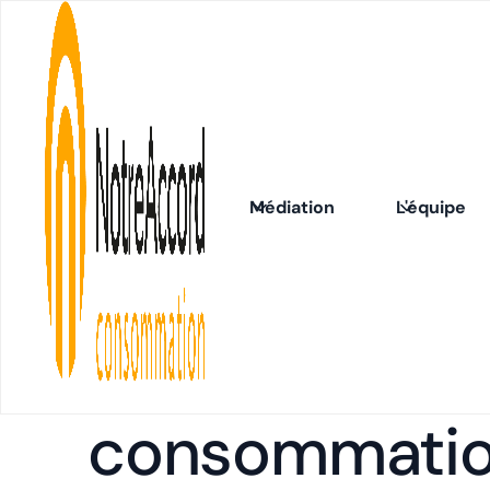
Blog
Médiation
L'équipe
PME
1 minute
de lecture
Les obligatio
médiation de 
consommati