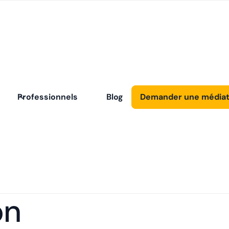
Professionnels
Blog
Demander une médiat
ns des PME en
la
on